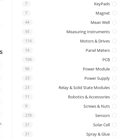
7
KeyPads
7
Magnet
44
Mean Well
45
Measuring Instruments
114
Motors & Drives
s
16
Panel Meters
104
PCB
96
Power Module
23
Power Supply
23
Relay & Solid State Modules
11
Robotics & Accessories
9
Screws & Nuts
278
Sensors
21
Solar Cell
21
Spray & Glue