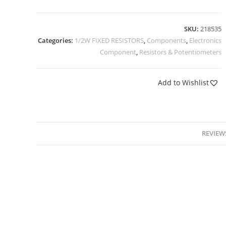
SKU:
218535
Categories:
1/2W FIXED RESISTORS
,
Components
,
Electronics
Component
,
Resistors & Potentiometers
Add to Wishlist
REVIEWS