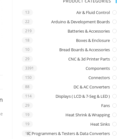
PRODUCT CATEGORIES
13
Air & Fluid Control
22
Arduino & Development Boards
219
Batteries & Accessories
18
Boxes & Enclosure
10
Bread Boards & Accessories
29
CNC & 3d Printer Parts
3391
Components
150
Connectors
88
DC & AC Converters
114
Displays ( LCD & 7-Seg & LED )
on
29
Fans
e.
19
Heat Shrink & Wrapping
19
Heat Sinks
16
IC Programmers & Testers & Data Converters