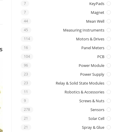
7
KeyPads
7
Magnet
44
Mean Well
45
Measuring Instruments
114
Motors & Drives
s
16
Panel Meters
104
PCB
96
Power Module
23
Power Supply
23
Relay & Solid State Modules
11
Robotics & Accessories
9
Screws & Nuts
278
Sensors
21
Solar Cell
21
Spray & Glue