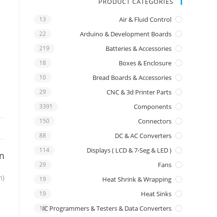
PRODUCT CATEGORIES
13
Air & Fluid Control
22
Arduino & Development Boards
219
Batteries & Accessories
18
Boxes & Enclosure
10
Bread Boards & Accessories
29
CNC & 3d Printer Parts
3391
Components
150
Connectors
88
DC & AC Converters
114
Displays ( LCD & 7-Seg & LED )
on
29
Fans
m)
19
Heat Shrink & Wrapping
19
Heat Sinks
16
IC Programmers & Testers & Data Converters