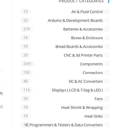
PRODUCT CATEGORIES
13
Air & Fluid Control
22
Arduino & Development Boards
219
Batteries & Accessories
18
Boxes & Enclosure
10
Bread Boards & Accessories
29
CNC & 3d Printer Parts
3391
Components
150
Connectors
88
DC & AC Converters
114
Displays ( LCD & 7-Seg & LED )
on
29
Fans
V)
19
Heat Shrink & Wrapping
19
Heat Sinks
16
IC Programmers & Testers & Data Converters