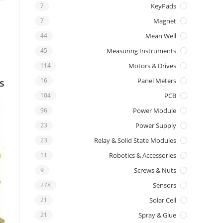
7
KeyPads
7
Magnet
44
Mean Well
45
Measuring Instruments
114
Motors & Drives
s
16
Panel Meters
104
PCB
96
Power Module
23
Power Supply
23
Relay & Solid State Modules
11
Robotics & Accessories
9
Screws & Nuts
278
Sensors
21
Solar Cell
21
Spray & Glue