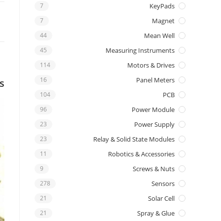
7
KeyPads
7
Magnet
44
Mean Well
45
Measuring Instruments
114
Motors & Drives
16
Panel Meters
s
104
PCB
96
Power Module
23
Power Supply
23
Relay & Solid State Modules
11
Robotics & Accessories
9
Screws & Nuts
278
Sensors
21
Solar Cell
21
Spray & Glue