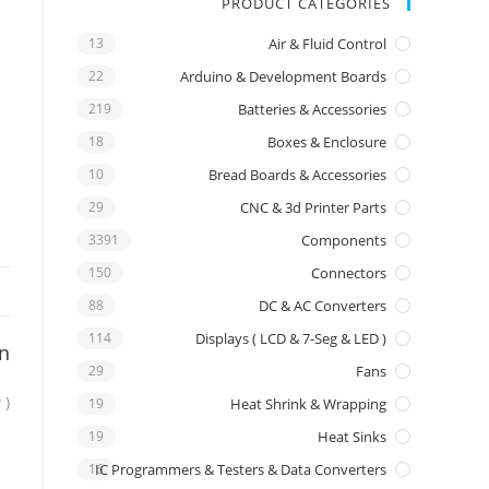
PRODUCT CATEGORIES
13
Air & Fluid Control
22
Arduino & Development Boards
219
Batteries & Accessories
18
Boxes & Enclosure
10
Bread Boards & Accessories
29
CNC & 3d Printer Parts
3391
Components
150
Connectors
88
DC & AC Converters
114
Displays ( LCD & 7-Seg & LED )
on
29
Fans
 )
19
Heat Shrink & Wrapping
19
Heat Sinks
16
IC Programmers & Testers & Data Converters