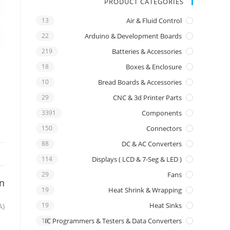
PRODUCT CATEGORIES
13
Air & Fluid Control
22
Arduino & Development Boards
219
Batteries & Accessories
18
Boxes & Enclosure
10
Bread Boards & Accessories
29
CNC & 3d Printer Parts
3391
Components
150
Connectors
88
DC & AC Converters
114
Displays ( LCD & 7-Seg & LED )
29
Fans
on
19
Heat Shrink & Wrapping
19
Heat Sinks
A)
16
IC Programmers & Testers & Data Converters