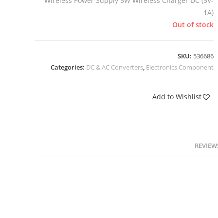
Wireless Power Supply 5W Wireless Charger DC (5V-
1A)
Out of stock
SKU:
536686
Categories:
DC & AC Converters
,
Electronics Component
Add to Wishlist
REVIEWS