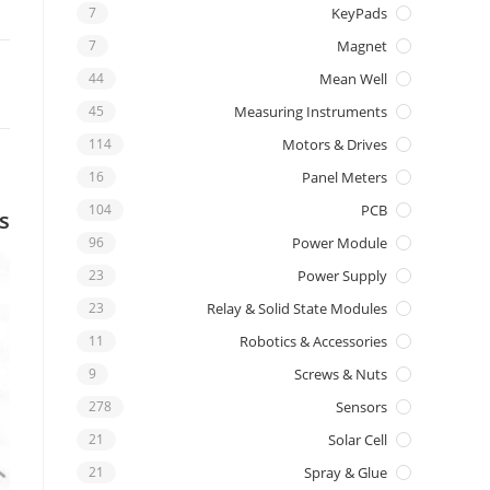
7
KeyPads
7
Magnet
44
Mean Well
45
Measuring Instruments
114
Motors & Drives
16
Panel Meters
104
PCB
s
96
Power Module
23
Power Supply
23
Relay & Solid State Modules
11
Robotics & Accessories
9
Screws & Nuts
278
Sensors
21
Solar Cell
21
Spray & Glue