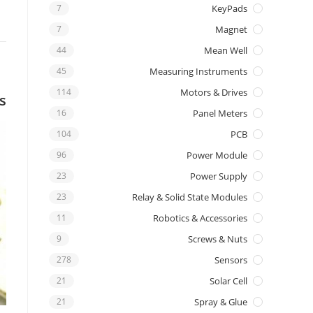
7
KeyPads
7
Magnet
44
Mean Well
45
Measuring Instruments
114
Motors & Drives
s
16
Panel Meters
104
PCB
96
Power Module
23
Power Supply
23
Relay & Solid State Modules
11
Robotics & Accessories
9
Screws & Nuts
278
Sensors
21
Solar Cell
21
Spray & Glue