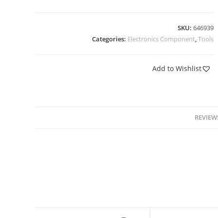
SKU:
646939
Categories:
Electronics Component
,
Tools
Add to Wishlist
REVIEWS