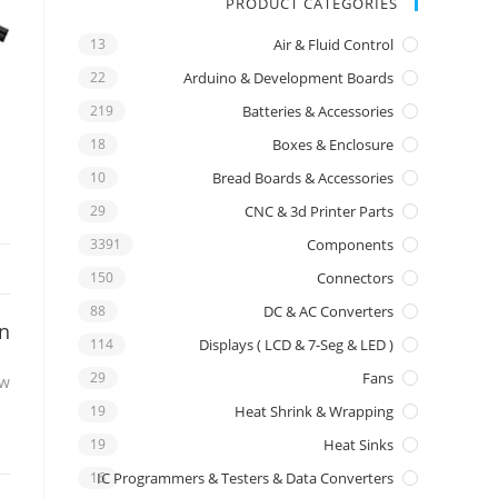
PRODUCT CATEGORIES
13
Air & Fluid Control
22
Arduino & Development Boards
219
Batteries & Accessories
18
Boxes & Enclosure
10
Bread Boards & Accessories
29
CNC & 3d Printer Parts
3391
Components
150
Connectors
88
DC & AC Converters
on
114
Displays ( LCD & 7-Seg & LED )
29
Fans
0w
19
Heat Shrink & Wrapping
19
Heat Sinks
16
IC Programmers & Testers & Data Converters