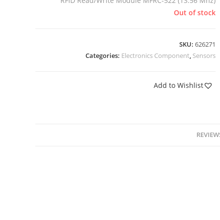
RFID Read/Write Module MFRC-522 (13.56 Mhz)
Out of stock
SKU:
626271
Categories:
Electronics Component
,
Sensors
Add to Wishlist
REVIEWS