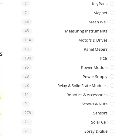
7
KeyPads
7
Magnet
44
Mean Well
45
Measuring Instruments
114
Motors & Drives
16
Panel Meters
s
104
PCB
96
Power Module
23
Power Supply
23
Relay & Solid State Modules
11
Robotics & Accessories
9
Screws & Nuts
278
Sensors
21
Solar Cell
21
Spray & Glue