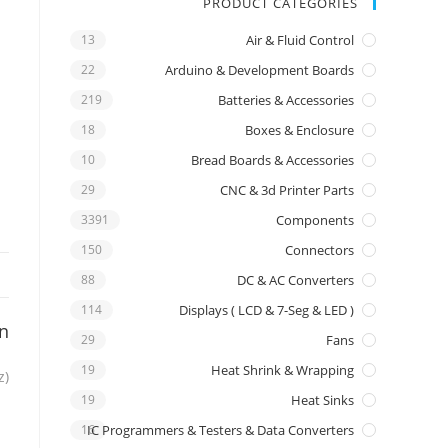
PRODUCT CATEGORIES
13
Air & Fluid Control
22
Arduino & Development Boards
219
Batteries & Accessories
18
Boxes & Enclosure
10
Bread Boards & Accessories
29
CNC & 3d Printer Parts
3391
Components
150
Connectors
88
DC & AC Converters
114
Displays ( LCD & 7-Seg & LED )
on
29
Fans
19
Heat Shrink & Wrapping
z)
19
Heat Sinks
16
IC Programmers & Testers & Data Converters