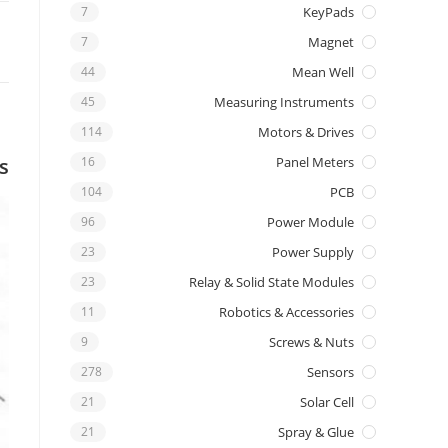
7
KeyPads
7
Magnet
44
Mean Well
45
Measuring Instruments
114
Motors & Drives
s
16
Panel Meters
104
PCB
96
Power Module
23
Power Supply
23
Relay & Solid State Modules
11
Robotics & Accessories
9
Screws & Nuts
278
Sensors
21
Solar Cell
21
Spray & Glue