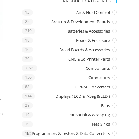
PRODUCT CATEGORIES
13
Air & Fluid Control
22
Arduino & Development Boards
219
Batteries & Accessories
18
Boxes & Enclosure
10
Bread Boards & Accessories
29
CNC & 3d Printer Parts
3391
Components
150
Connectors
88
DC & AC Converters
114
Displays ( LCD & 7-Seg & LED )
on
29
Fans
m)
19
Heat Shrink & Wrapping
19
Heat Sinks
16
IC Programmers & Testers & Data Converters