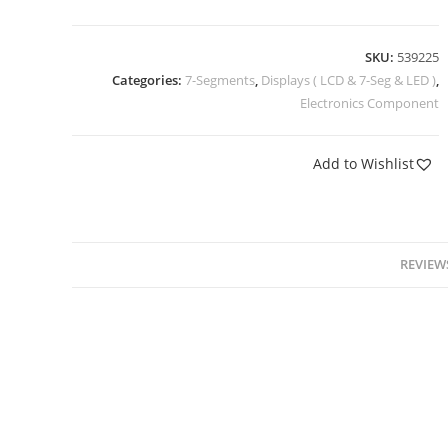
SKU:
539225
Categories:
7-Segments
,
Displays ( LCD & 7-Seg & LED )
,
Electronics Component
Add to Wishlist
REVIEWS