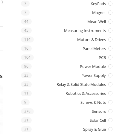
 )
7
KeyPads
7
Magnet
44
Mean Well
45
Measuring Instruments
114
Motors & Drives
16
Panel Meters
104
PCB
96
Power Module
s
23
Power Supply
23
Relay & Solid State Modules
11
Robotics & Accessories
9
Screws & Nuts
278
Sensors
21
Solar Cell
21
Spray & Glue