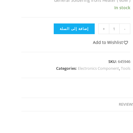
General Soldering Irons Heater ( 60W )
In stock
-
+
إضافة إلى السلة
Add to Wishlist
SKU:
645946
Categories:
Electronics Component
,
Tools
REVIEWS