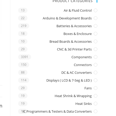
PRODUCT CATEGORIES
13
Air & Fluid Control
22
Arduino & Development Boards
219
Batteries & Accessories
18
Boxes & Enclosure
10
Bread Boards & Accessories
29
CNC & 3d Printer Parts
3391
Components
150
Connectors
88
DC & AC Converters
114
Displays ( LCD & 7-Seg & LED )
29
Fans
19
Heat Shrink & Wrapping
19
Heat Sinks
on
16
IC Programmers & Testers & Data Converters