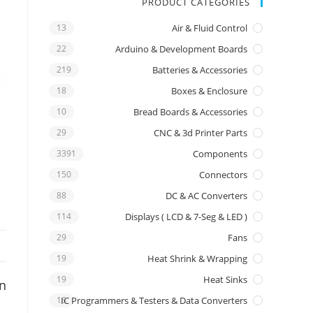
PRODUCT CATEGORIES
13
Air & Fluid Control
22
Arduino & Development Boards
219
Batteries & Accessories
18
Boxes & Enclosure
10
Bread Boards & Accessories
29
CNC & 3d Printer Parts
3391
Components
150
Connectors
88
DC & AC Converters
114
Displays ( LCD & 7-Seg & LED )
29
Fans
19
Heat Shrink & Wrapping
19
Heat Sinks
on
16
IC Programmers & Testers & Data Converters