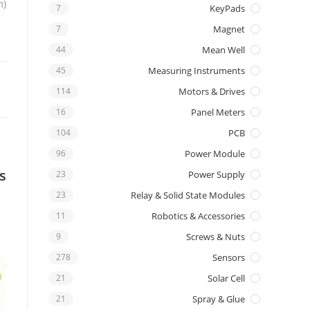
m)
7
KeyPads
7
Magnet
44
Mean Well
45
Measuring Instruments
114
Motors & Drives
16
Panel Meters
104
PCB
96
Power Module
s
23
Power Supply
23
Relay & Solid State Modules
11
Robotics & Accessories
9
Screws & Nuts
278
Sensors
21
Solar Cell
21
Spray & Glue