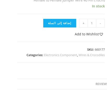
Female to Female Jumper Wire 40 Pin (10cm)
In stock
-
+
إضافة إلى السلة
Add to Wishlist
SKU:
660177
Categories:
Electronics Component
,
Wires & Crocodiles
REVIEWS