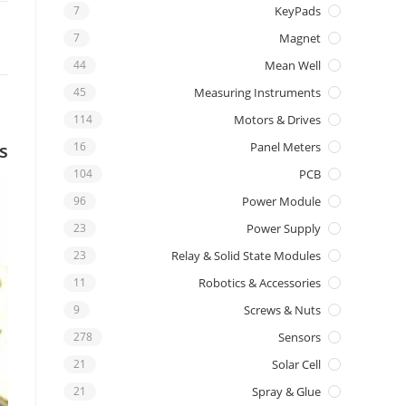
7
KeyPads
7
Magnet
44
Mean Well
45
Measuring Instruments
114
Motors & Drives
s
16
Panel Meters
104
PCB
96
Power Module
23
Power Supply
23
Relay & Solid State Modules
11
Robotics & Accessories
9
Screws & Nuts
278
Sensors
21
Solar Cell
21
Spray & Glue