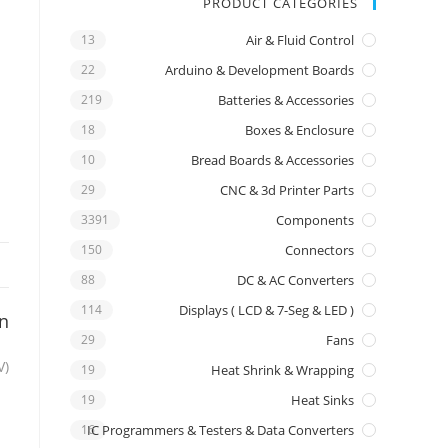
PRODUCT CATEGORIES
13
Air & Fluid Control
22
Arduino & Development Boards
219
Batteries & Accessories
18
Boxes & Enclosure
10
Bread Boards & Accessories
29
CNC & 3d Printer Parts
3391
Components
150
Connectors
88
DC & AC Converters
114
Displays ( LCD & 7-Seg & LED )
on
29
Fans
V)
19
Heat Shrink & Wrapping
19
Heat Sinks
16
IC Programmers & Testers & Data Converters