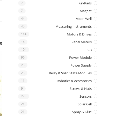
7
KeyPads
7
Magnet
44
Mean Well
45
Measuring Instruments
114
Motors & Drives
s
16
Panel Meters
104
PCB
96
Power Module
23
Power Supply
23
Relay & Solid State Modules
11
Robotics & Accessories
9
Screws & Nuts
278
Sensors
21
Solar Cell
21
Spray & Glue