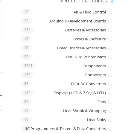
PRODUCT CATEGORIES
13
Air & Fluid Control
22
Arduino & Development Boards
219
Batteries & Accessories
18
Boxes & Enclosure
10
Bread Boards & Accessories
29
CNC & 3d Printer Parts
3391
Components
150
Connectors
88
DC & AC Converters
114
Displays ( LCD & 7-Seg & LED )
on
29
Fans
Hz
19
Heat Shrink & Wrapping
19
Heat Sinks
16
IC Programmers & Testers & Data Converters