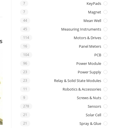
7
KeyPads
7
Magnet
44
Mean Well
45
Measuring Instruments
114
Motors & Drives
s
16
Panel Meters
104
PCB
96
Power Module
23
Power Supply
23
Relay & Solid State Modules
11
Robotics & Accessories
9
Screws & Nuts
278
Sensors
21
Solar Cell
21
Spray & Glue