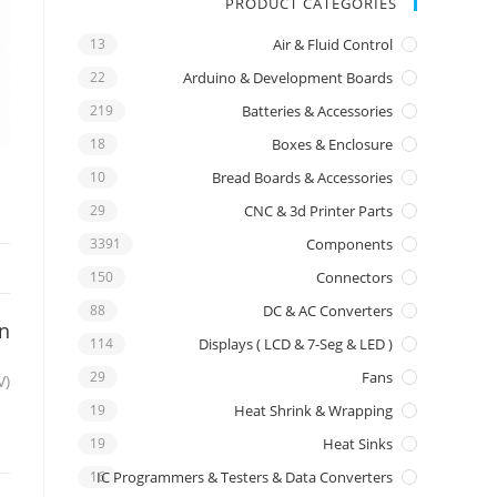
PRODUCT CATEGORIES
13
Air & Fluid Control
22
Arduino & Development Boards
219
Batteries & Accessories
18
Boxes & Enclosure
10
Bread Boards & Accessories
29
CNC & 3d Printer Parts
3391
Components
150
Connectors
88
DC & AC Converters
on
114
Displays ( LCD & 7-Seg & LED )
29
Fans
(8A,200V) ULTRAFAST RECTIFIERS DIODES (TO−220-2)
19
Heat Shrink & Wrapping
19
Heat Sinks
16
IC Programmers & Testers & Data Converters