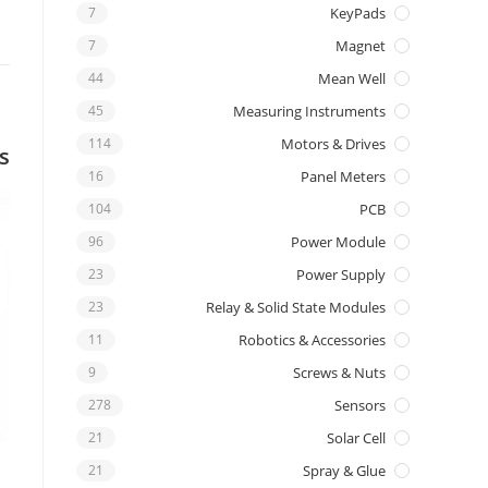
7
KeyPads
7
Magnet
44
Mean Well
45
Measuring Instruments
114
Motors & Drives
s
16
Panel Meters
104
PCB
96
Power Module
23
Power Supply
23
Relay & Solid State Modules
11
Robotics & Accessories
9
Screws & Nuts
278
Sensors
21
Solar Cell
21
Spray & Glue