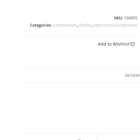
SKU:
169855
Categories:
Components
,
Diodes
,
Electronics Component
Add to Wishlist
REVIEWS