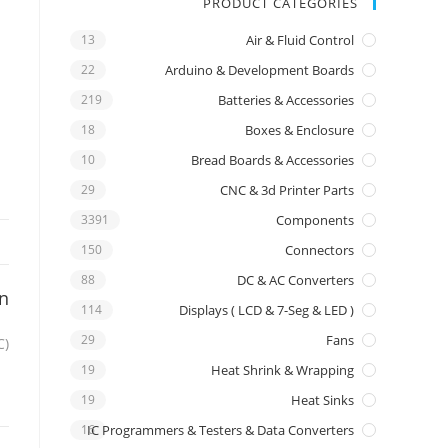
PRODUCT CATEGORIES
13
Air & Fluid Control
22
Arduino & Development Boards
219
Batteries & Accessories
18
Boxes & Enclosure
10
Bread Boards & Accessories
29
CNC & 3d Printer Parts
3391
Components
150
Connectors
88
DC & AC Converters
on
114
Displays ( LCD & 7-Seg & LED )
29
Fans
C)
19
Heat Shrink & Wrapping
19
Heat Sinks
16
IC Programmers & Testers & Data Converters