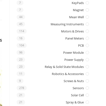
7
KeyPads
7
Magnet
44
Mean Well
45
Measuring Instruments
114
Motors & Drives
16
Panel Meters
s
104
PCB
96
Power Module
23
Power Supply
23
Relay & Solid State Modules
11
Robotics & Accessories
9
Screws & Nuts
278
Sensors
21
Solar Cell
21
Spray & Glue