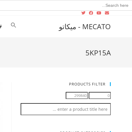
Searc
for
MECATO - ميكاتو
5KP15A
PRODUCTS FILTER