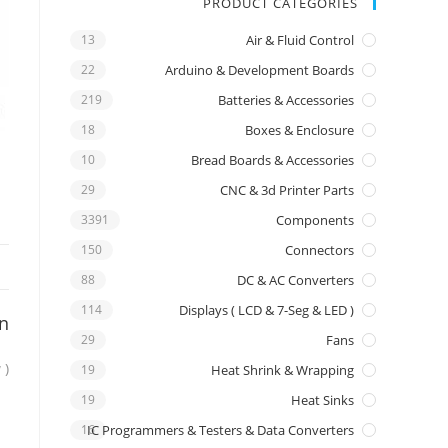
PRODUCT CATEGORIES
13
Air & Fluid Control
22
Arduino & Development Boards
219
Batteries & Accessories
18
Boxes & Enclosure
10
Bread Boards & Accessories
29
CNC & 3d Printer Parts
3391
Components
150
Connectors
88
DC & AC Converters
114
Displays ( LCD & 7-Seg & LED )
on
29
Fans
 )
19
Heat Shrink & Wrapping
19
Heat Sinks
16
IC Programmers & Testers & Data Converters