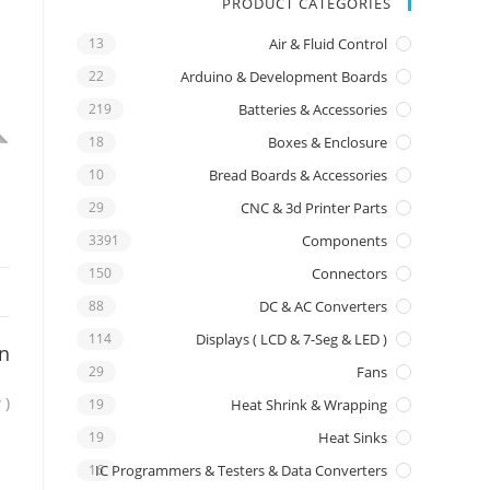
PRODUCT CATEGORIES
13
Air & Fluid Control
22
Arduino & Development Boards
219
Batteries & Accessories
18
Boxes & Enclosure
10
Bread Boards & Accessories
29
CNC & 3d Printer Parts
3391
Components
150
Connectors
88
DC & AC Converters
114
Displays ( LCD & 7-Seg & LED )
on
29
Fans
 )
19
Heat Shrink & Wrapping
19
Heat Sinks
16
IC Programmers & Testers & Data Converters