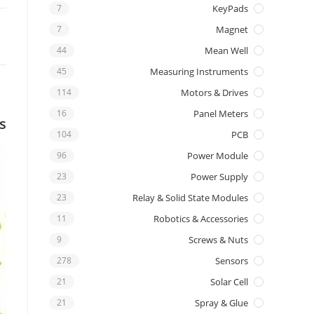
7
KeyPads
7
Magnet
44
Mean Well
45
Measuring Instruments
114
Motors & Drives
16
Panel Meters
s
104
PCB
96
Power Module
23
Power Supply
23
Relay & Solid State Modules
11
Robotics & Accessories
9
Screws & Nuts
278
Sensors
21
Solar Cell
21
Spray & Glue