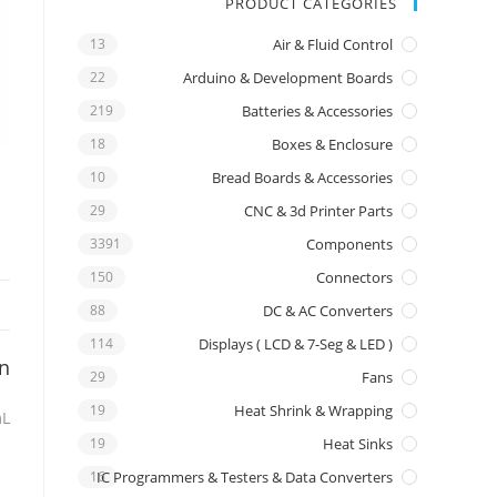
PRODUCT CATEGORIES
13
Air & Fluid Control
22
Arduino & Development Boards
219
Batteries & Accessories
18
Boxes & Enclosure
10
Bread Boards & Accessories
29
CNC & 3d Printer Parts
3391
Components
150
Connectors
88
DC & AC Converters
114
Displays ( LCD & 7-Seg & LED )
on
29
Fans
19
Heat Shrink & Wrapping
mL
19
Heat Sinks
16
IC Programmers & Testers & Data Converters