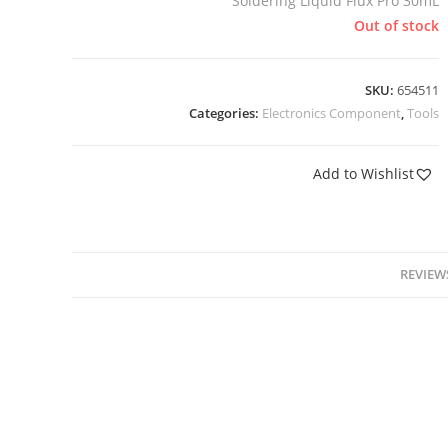
Soldering Liquid Flux Pro 30mL
Out of stock
SKU:
654511
Categories:
Electronics Component
,
Tools
Add to Wishlist
REVIEWS