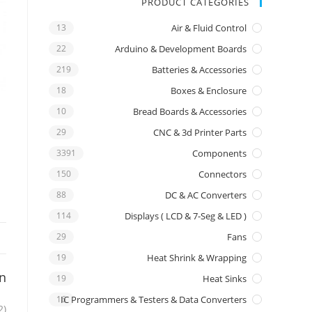
PRODUCT CATEGORIES
13
Air & Fluid Control
22
Arduino & Development Boards
219
Batteries & Accessories
18
Boxes & Enclosure
10
Bread Boards & Accessories
29
CNC & 3d Printer Parts
3391
Components
150
Connectors
88
DC & AC Converters
114
Displays ( LCD & 7-Seg & LED )
29
Fans
19
Heat Shrink & Wrapping
on
19
Heat Sinks
16
IC Programmers & Testers & Data Converters
2)