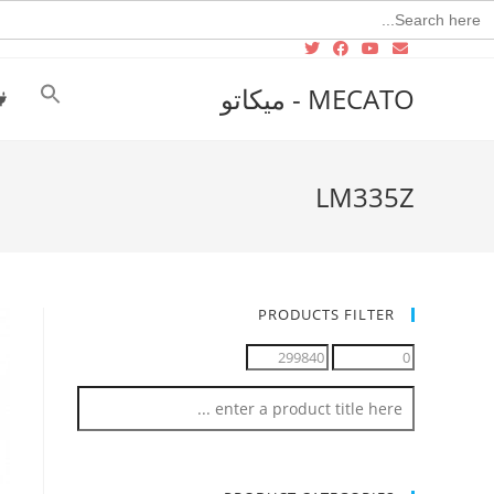
Searc
for
MECATO - ميكاتو
LM335Z
PRODUCTS FILTER