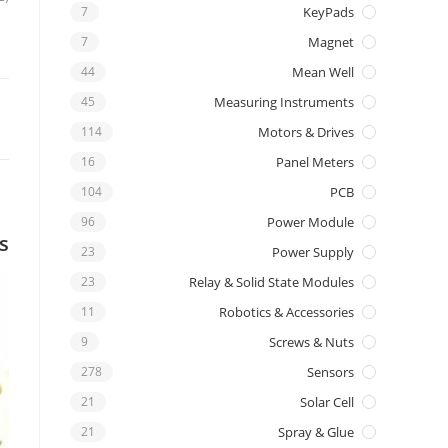
7
KeyPads
7
Magnet
44
Mean Well
45
Measuring Instruments
114
Motors & Drives
16
Panel Meters
104
PCB
96
Power Module
s
23
Power Supply
23
Relay & Solid State Modules
11
Robotics & Accessories
9
Screws & Nuts
278
Sensors
21
Solar Cell
21
Spray & Glue