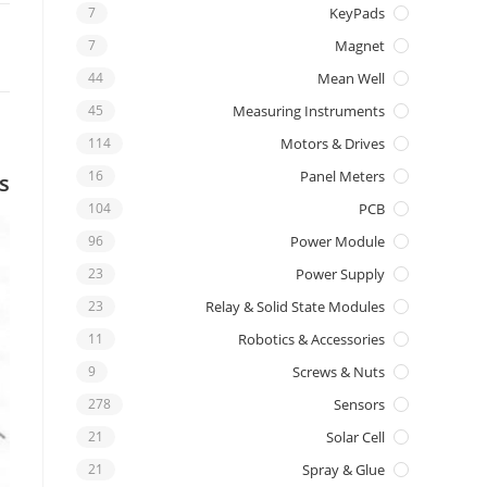
7
KeyPads
7
Magnet
44
Mean Well
45
Measuring Instruments
114
Motors & Drives
16
Panel Meters
s
104
PCB
96
Power Module
23
Power Supply
23
Relay & Solid State Modules
11
Robotics & Accessories
9
Screws & Nuts
278
Sensors
21
Solar Cell
21
Spray & Glue