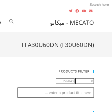
Searc
for
MECATO - ميكاتو
FFA30U60DN (F30U60DN)
PRODUCTS FILTER