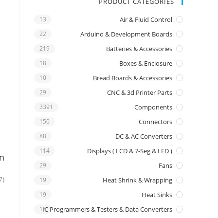
PRODUCT CATEGORIES
13
Air & Fluid Control
22
Arduino & Development Boards
219
Batteries & Accessories
18
Boxes & Enclosure
10
Bread Boards & Accessories
29
CNC & 3d Printer Parts
3391
Components
150
Connectors
88
DC & AC Converters
114
Displays ( LCD & 7-Seg & LED )
on
29
Fans
7)
19
Heat Shrink & Wrapping
19
Heat Sinks
16
IC Programmers & Testers & Data Converters