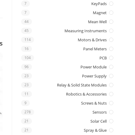
7
KeyPads
7
Magnet
44
Mean Well
45
Measuring Instruments
114
Motors & Drives
s
16
Panel Meters
104
PCB
96
Power Module
23
Power Supply
23
Relay & Solid State Modules
11
Robotics & Accessories
9
Screws & Nuts
278
Sensors
21
Solar Cell
21
Spray & Glue