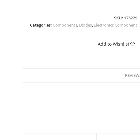
SKU:
175229
Categories:
Components
,
Diodes
,
Electronics Component
Add to Wishlist
REVIEWS