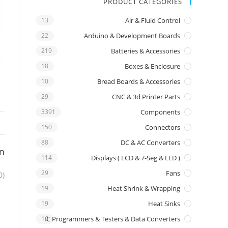
PRODUCT CATEGORIES
13
Air & Fluid Control
22
Arduino & Development Boards
219
Batteries & Accessories
18
Boxes & Enclosure
10
Bread Boards & Accessories
29
CNC & 3d Printer Parts
3391
Components
150
Connectors
88
DC & AC Converters
on
114
Displays ( LCD & 7-Seg & LED )
29
Fans
0)
19
Heat Shrink & Wrapping
19
Heat Sinks
16
IC Programmers & Testers & Data Converters