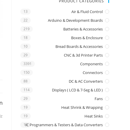
PRODUCT CATEGORIES
13
Air & Fluid Control
22
Arduino & Development Boards
219
Batteries & Accessories
18
Boxes & Enclosure
10
Bread Boards & Accessories
29
CNC & 3d Printer Parts
3391
Components
150
Connectors
88
DC & AC Converters
114
Displays ( LCD & 7-Seg & LED )
29
Fans
on
19
Heat Shrink & Wrapping
Hz
19
Heat Sinks
16
IC Programmers & Testers & Data Converters