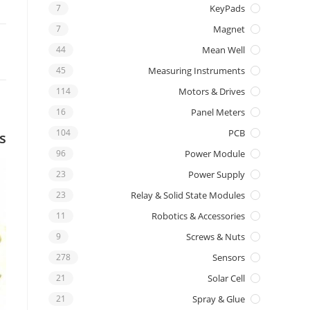
7
KeyPads
7
Magnet
44
Mean Well
45
Measuring Instruments
114
Motors & Drives
16
Panel Meters
104
PCB
s
96
Power Module
23
Power Supply
23
Relay & Solid State Modules
11
Robotics & Accessories
9
Screws & Nuts
278
Sensors
21
Solar Cell
21
Spray & Glue