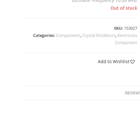
oscillator Frequency 10.00 MHz
Out of stock
SKU:
153027
Categories:
Components
,
Crystal Oscillators
,
Electronics
Component
Add to Wishlist
REVIEWS