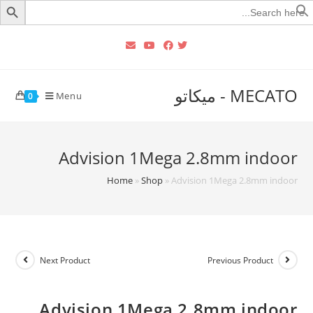
Searc
for
MECATO - ميكاتو
Menu
0
Advision 1Mega 2.8mm indoor
Home
»
Shop
»
Advision 1Mega 2.8mm indoor
Next Product
Previous Product
Advision 1Mega 2.8mm indoor