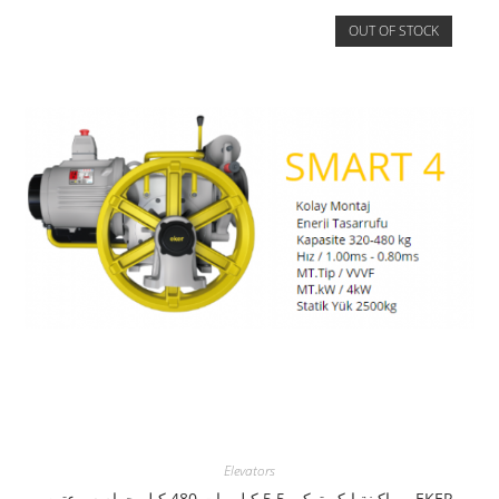
OUT OF STOCK
Elevators
EKER – ماكينة ايكر تركي 5.5 كيلو وات 480 كيلو جرام سرعتين