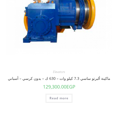
Elevators
ماكينة ألبرتو ساسي 7.3 كيلو وات – 630 ك – بدون كرسي – أسباني
129,300.00
EGP
Read more