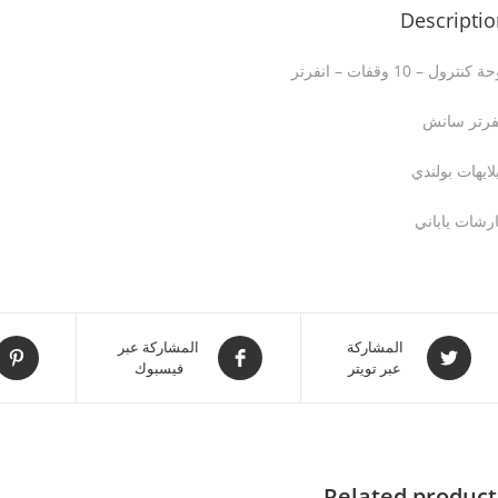
Descripti
 كنترول – 10 وقفات – انفرتر
فرتر سانش
لايهات بولندي
رشات ياباني
المشاركة
المشاركة عبر
عبر تويتر
فيسبوك
Related product