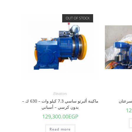
OUT OF STOCK
Elevators
ماكينة ألبرتو ساسي 7.3 كيلو وات – 630 ك –
بدون كرسي – أسباني
12
129,300.00
EGP
Read more