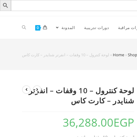
ات مراقبة
دورات تدريبية
المدونة
0
Sho
»
Home
»
لوحة كنترول – 10 وقفات – انفرتر شنايدر – كارت كاس
لوحة كنترول – 10 وقفات – انفرتر
شنايدر – كارت كاس
36,288.00
EGP