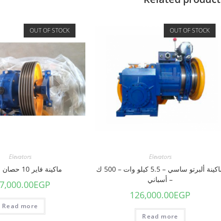
OUT OF STOCK
OUT OF STOCK
Elevators
Elevators
ماكينة ألبرتو ساسي – 5.5 كيلو وات – 500 ك
ماكينة فاير 10 حصان سرعتان
– أسباني
7,000.00
EGP
126,000.00
EGP
Read more
Read more