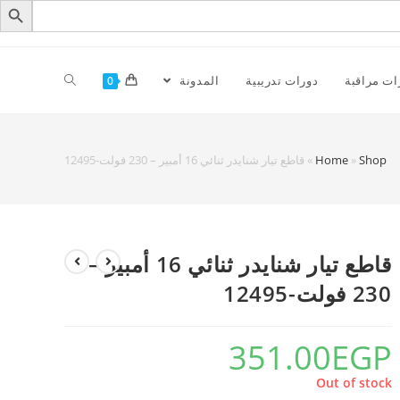
ات مراقبة
دورات تدريبية
المدونة
0
Shop
»
Home
»
قاطع تيار شنايدر ثنائي 16 أمبير – 230 فولت-12495
قاطع تيار شنايدر ثنائي 16 أمبير –
230 فولت-12495
351.00
EGP
Out of stock