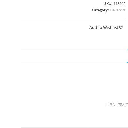
SKU:
113265
Category:
Elevators
Add to Wishlist
Only logge