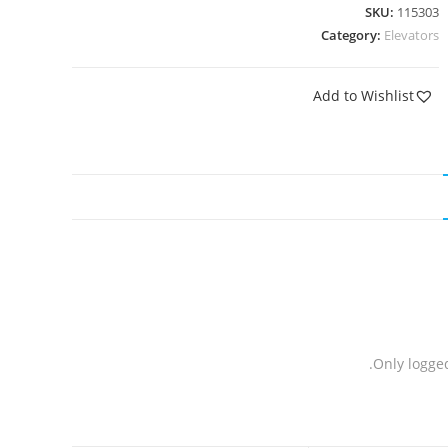
SKU:
115303
Category:
Elevators
Add to Wishlist
Only logge