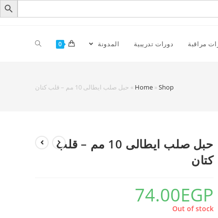
ات مراقبة
دورات تدريبية
المدونة
0
Shop
»
Home
»
حبل صلب ايطالى 10 مم – قلب كتان
حبل صلب ايطالى 10 مم – قلب
كتان
74.00
EGP
Out of stock