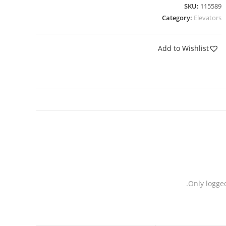
SKU:
115589
Category:
Elevators
Add to Wishlist
Only logge