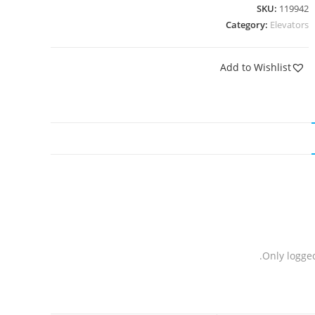
SKU:
119942
Category:
Elevators
Add to Wishlist
Only logge