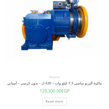
Elevators
ماكينة ألبرتو ساسي 7.3 كيلو وات – 630 ك – بدون كرسي – أسباني
129,300.00
EGP
Read more