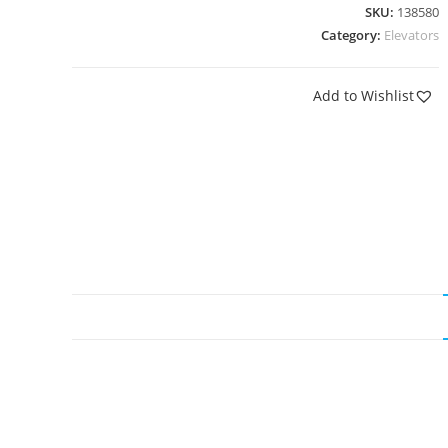
SKU:
138580
Category:
Elevators
Add to Wishlist