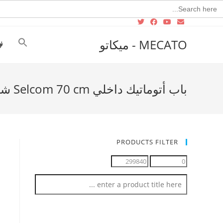
Searc
for
MECATO - ميكاتو
باب أتوماتيك داخلي Selcom 70 cm شامل الضلف صاج دوكو
PRODUCTS FILTER